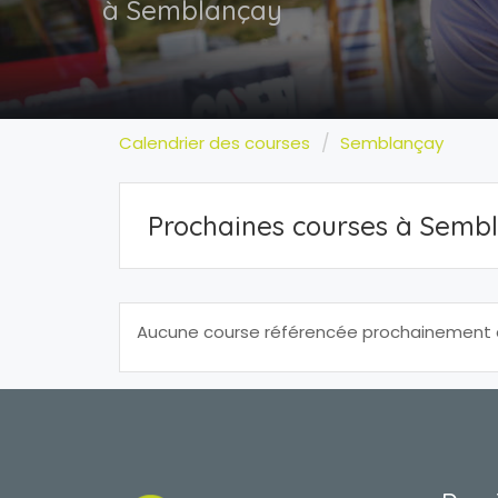
à Semblançay
Calendrier des courses
Semblançay
Prochaines courses à Semb
Aucune course référencée prochainement à