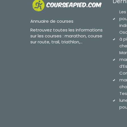
Derni
Les
pou
Annuaire de courses
ind
Retrouvez toutes les informations
Osc
sur les courses : marathon, course
à p
sur route, trail, triathlon,...
che
Mar
mar
d’E
Com
mar
cho
Tes
lun
pour