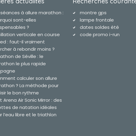
ères actualites
Recherches courant
 séances à allure marathon :
montre gps
rquoi sont-elles
lampe frontale
ispensables ?
dates soldes été
illation verticale en course
code promo i-run
ied : faut-il vraiment
rcher à rebondir moins ?
athon de Séville : le
athon le plus rapide
spagne
ment calculer son allure
athon ? La méthode pour
isir le bon rythme
t Arena Air Sonic Mirror : des
ettes de natation idéales
 l’eau libre et le triathlon