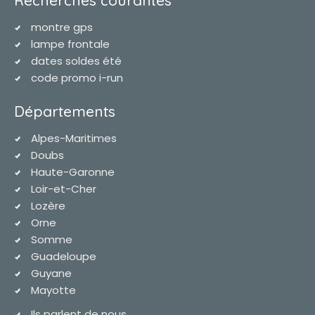
montre gps
lampe frontale
dates soldes été
code promo i-run
Départements
Alpes-Maritimes
Doubs
Haute-Garonne
Loir-et-Cher
Lozère
Orne
Somme
Guadeloupe
Guyane
Mayotte
Ils parlent de nous