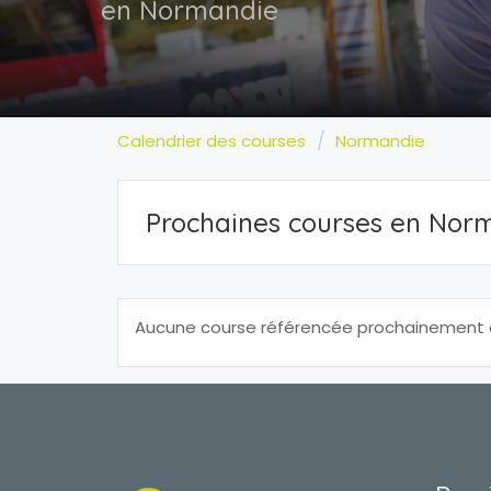
en Normandie
Calendrier des courses
Normandie
Prochaines courses en Nor
Aucune course référencée prochainement e