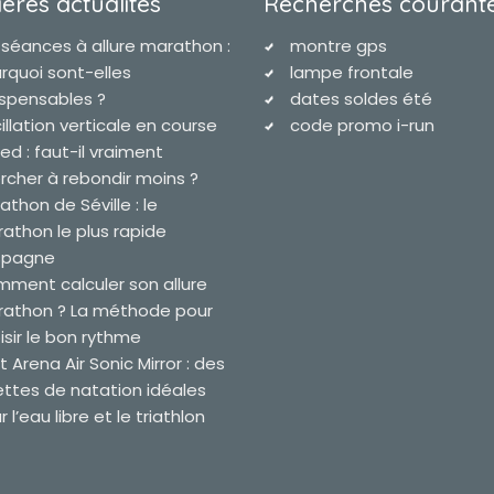
ères actualites
Recherches courant
 séances à allure marathon :
montre gps
rquoi sont-elles
lampe frontale
ispensables ?
dates soldes été
illation verticale en course
code promo i-run
ied : faut-il vraiment
rcher à rebondir moins ?
athon de Séville : le
athon le plus rapide
spagne
ment calculer son allure
athon ? La méthode pour
isir le bon rythme
t Arena Air Sonic Mirror : des
ettes de natation idéales
 l’eau libre et le triathlon