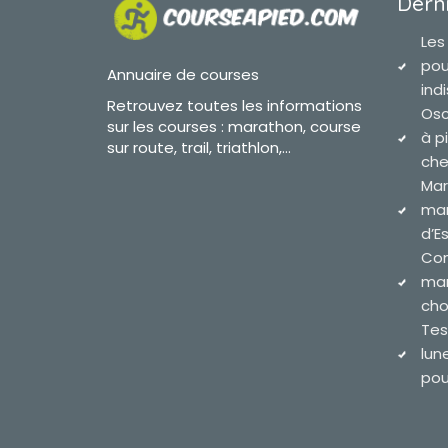
Derni
Les
pou
Annuaire de courses
ind
Retrouvez toutes les informations
Osc
sur les courses : marathon, course
à p
sur route, trail, triathlon,...
che
Mar
mar
d’E
Com
mar
cho
Tes
lun
pour