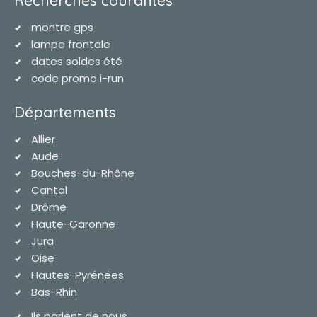
montre gps
lampe frontale
dates soldes été
code promo i-run
Départements
Allier
Aude
Bouches-du-Rhône
Cantal
Drôme
Haute-Garonne
Jura
Oise
Hautes-Pyrénées
Bas-Rhin
Ils parlent de nous