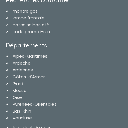
montre gps
lampe frontale
dates soldes été
code promo i-run
Départements
Alpes-Maritimes
Ardèche
Ardennes
Côtes-d’Armor
Gard
Meuse
Oise
Pyrénées-Orientales
Bas-Rhin
Vaucluse
Ils parlent de nous