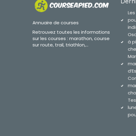
Derni
Les
pou
Annuaire de courses
ind
Retrouvez toutes les informations
Osc
sur les courses : marathon, course
à p
sur route, trail, triathlon,...
che
Mar
mar
d’E
Com
mar
cho
Tes
lun
pour