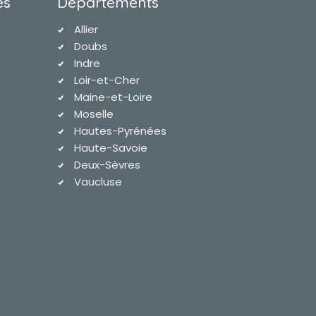
es
Départements
Allier
Doubs
Indre
Loir-et-Cher
Maine-et-Loire
Moselle
Hautes-Pyrénées
Haute-Savoie
Deux-Sèvres
Vaucluse