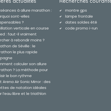
ères actualites
Recherches courant
 séances à allure marathon :
montre gps
rquoi sont-elles
lampe frontale
ispensables ?
dates soldes été
illation verticale en course
code promo i-run
ied : faut-il vraiment
rcher à rebondir moins ?
athon de Séville : le
athon le plus rapide
spagne
ment calculer son allure
athon ? La méthode pour
isir le bon rythme
t Arena Air Sonic Mirror : des
ettes de natation idéales
 l’eau libre et le triathlon