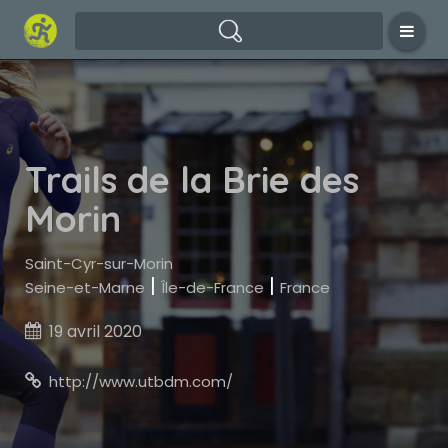
Trails de la Brie des
Morin
Saint-Cyr-sur-Morin
|
|
Seine-et-Marne
Île-de-France
France
19 avril 2020

http://www.utbdm.com/