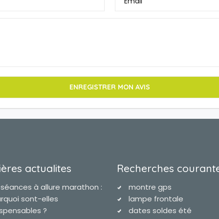
Email
ères actualites
Recherches courant
 séances à allure marathon :
montre gps
rquoi sont-elles
lampe frontale
ispensables ?
dates soldes été