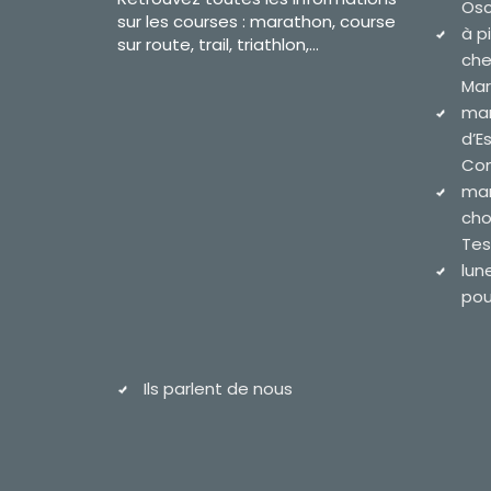
Osc
sur les courses : marathon, course
à p
sur route, trail, triathlon,...
che
Mar
mar
d’E
Com
mar
cho
Tes
lun
pour
Ils parlent de nous