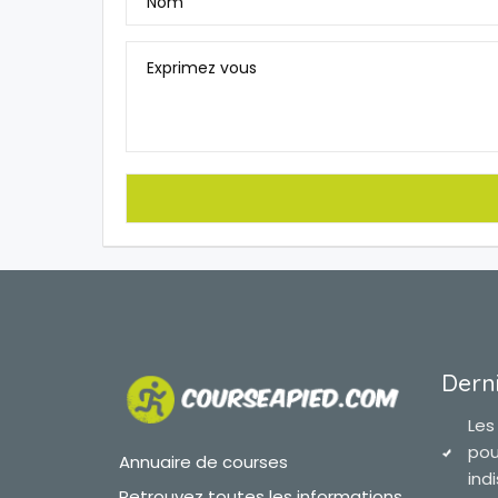
Nom
Exprimez vous
Derni
Les
pou
Annuaire de courses
ind
Retrouvez toutes les informations