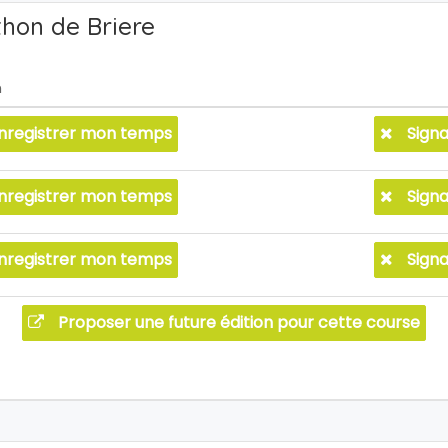
thon de Briere
n
nregistrer mon temps
Signa
nregistrer mon temps
Signa
nregistrer mon temps
Signa
Proposer une future édition pour cette course