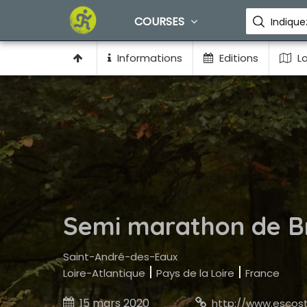
COURSES
Informations
Editions
Lo
Semi marathon de Br
Saint-André-des-Eaux
|
|
Loire-Atlantique
Pays de la Loire
France
15 mars 2020

http://www.escostandr