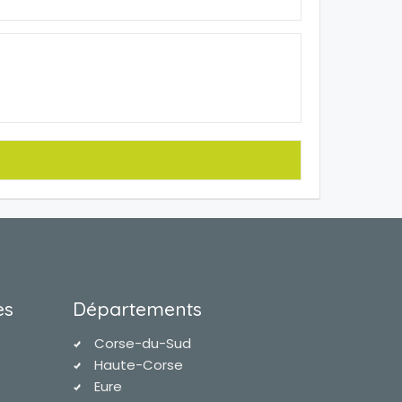
es
Départements
Corse-du-Sud
Haute-Corse
Eure