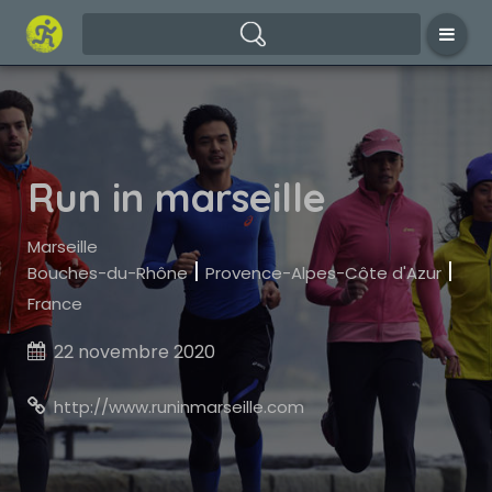
Run in marseille
Marseille
|
|
Bouches-du-Rhône
Provence-Alpes-Côte d'Azur
France
22 novembre 2020

http://www.runinmarseille.com