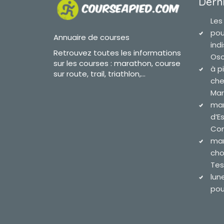
Derni
Les
pou
Annuaire de courses
ind
Retrouvez toutes les informations
Osc
sur les courses : marathon, course
à p
sur route, trail, triathlon,...
che
Mar
mar
d’E
Com
mar
cho
Tes
lun
pour