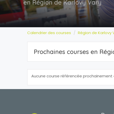
en Région de Karlovy Vary
Calendrier des courses
Région de Karlovy 
Prochaines courses en Régi
Aucune course référencée prochainement en