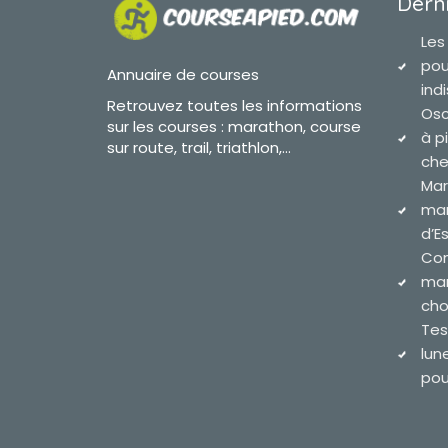
Derni
Les
pou
Annuaire de courses
ind
Retrouvez toutes les informations
Osc
sur les courses : marathon, course
à p
sur route, trail, triathlon,...
che
Mar
mar
d’E
Com
mar
cho
Tes
lun
pour