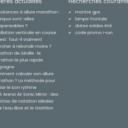
ères actualites
Recherches courant
 séances à allure marathon :
montre gps
rquoi sont-elles
lampe frontale
ispensables ?
dates soldes été
illation verticale en course
code promo i-run
ied : faut-il vraiment
rcher à rebondir moins ?
athon de Séville : le
athon le plus rapide
spagne
ment calculer son allure
athon ? La méthode pour
isir le bon rythme
t Arena Air Sonic Mirror : des
ettes de natation idéales
 l’eau libre et le triathlon