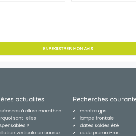
ères actualites
Recherches courant
 séances à allure marathon :
montre gps
rquoi sont-elles
lampe frontale
ispensables ?
dates soldes été
illation verticale en course
code promo i-run