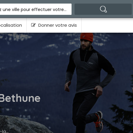
Indiquez une ville pour effectuer votre recherche
calisation
Donner votre avis
 Bethune
ode.fr