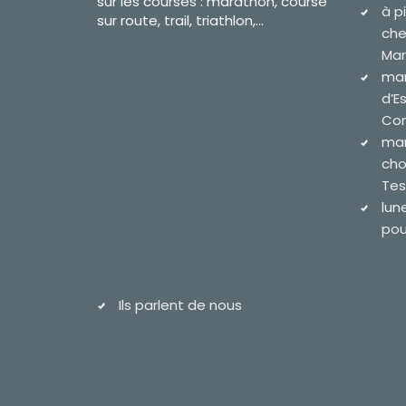
sur les courses : marathon, course
à p
sur route, trail, triathlon,...
che
Mar
mar
d’E
Com
mar
cho
Tes
lun
pour
Ils parlent de nous