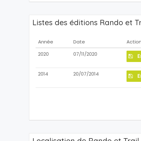
Listes des éditions Rando et T
Année
Date
Actio
2020
07/11/2020
E
2014
20/07/2014
E
Localisation de Rando et Trail