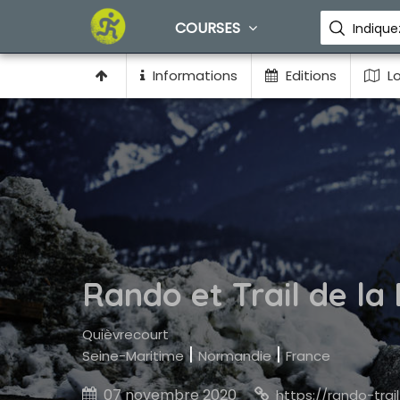
COURSES
Informations
Editions
Lo
Rando et Trail de la
Quièvrecourt
|
|
Seine-Maritime
Normandie
France
07 novembre 2020

https://rando-trail-la-bethune.webn