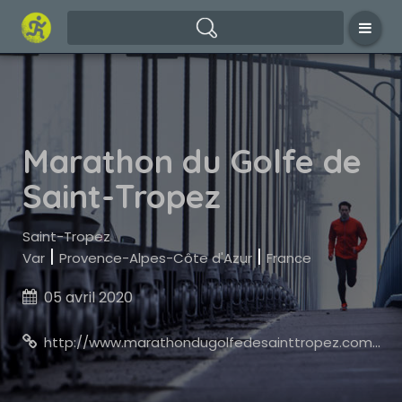
Marathon du Golfe de
Saint-Tropez
Saint-Tropez
|
|
Var
Provence-Alpes-Côte d'Azur
France
05 avril 2020

http://www.marathondugolfedesainttropez.com/fr/