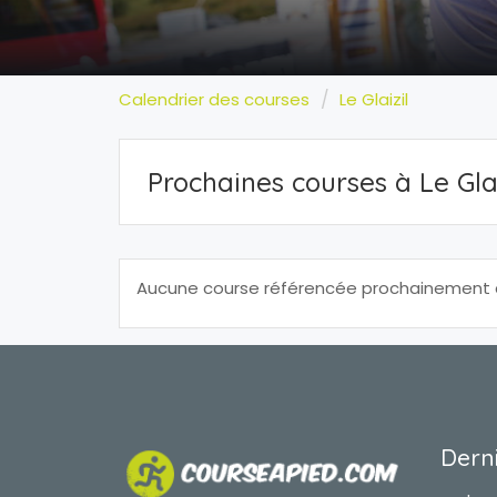
Calendrier des courses
Le Glaizil
Prochaines courses à Le Glai
Aucune course référencée prochainement à L
Derni