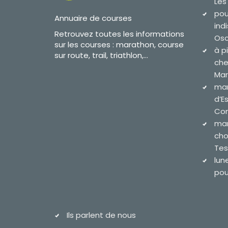
Les
pou
Annuaire de courses
ind
Retrouvez toutes les informations
Osc
sur les courses : marathon, course
à p
sur route, trail, triathlon,...
che
Mar
mar
d’E
Com
mar
cho
Tes
lun
pour
Ils parlent de nous