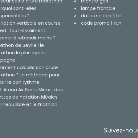
 séances à allure marathon :
montre gps
rquoi sont-elles
lampe frontale
ispensables ?
dates soldes été
illation verticale en course
code promo i-run
ied : faut-il vraiment
rcher à rebondir moins ?
athon de Séville : le
athon le plus rapide
spagne
ment calculer son allure
athon ? La méthode pour
isir le bon rythme
t Arena Air Sonic Mirror : des
ettes de natation idéales
 l’eau libre et le triathlon
Suivez-nous