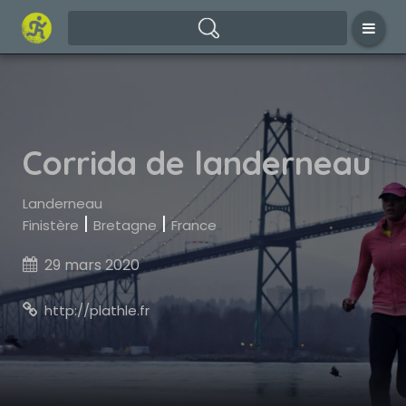
Corrida de landerneau
Landerneau
|
|
Finistère
Bretagne
France
29 mars 2020

http://plathle.fr