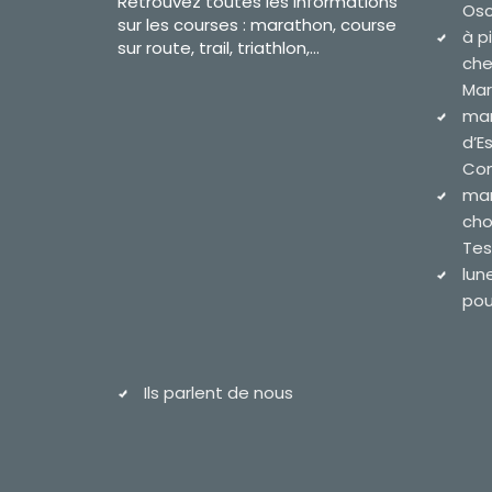
Retrouvez toutes les informations
Osc
sur les courses : marathon, course
à p
sur route, trail, triathlon,...
che
Mar
mar
d’E
Com
mar
cho
Tes
lun
pour
Ils parlent de nous