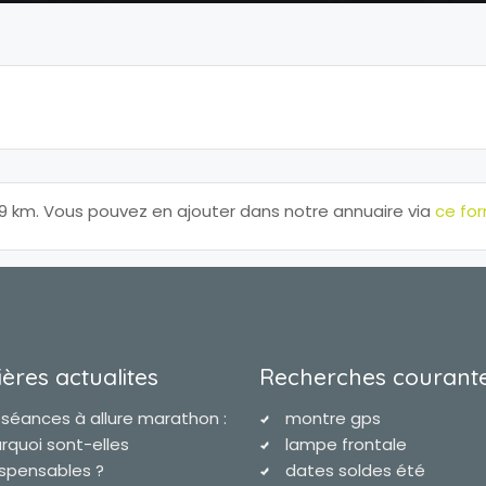
 km. Vous pouvez en ajouter dans notre annuaire via
ce for
ères actualites
Recherches courant
 séances à allure marathon :
montre gps
rquoi sont-elles
lampe frontale
ispensables ?
dates soldes été