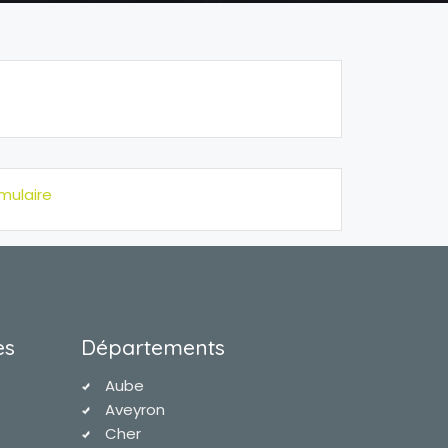
mulaire
es
Départements
Aube
Aveyron
Cher