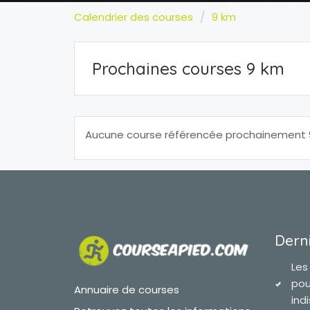
Calendrier des courses
9 km
Prochaines courses 9 km
Aucune course référencée prochainement 9
Derni
Les
pou
Annuaire de courses
ind