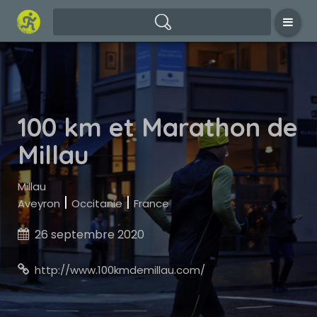
100 km et Marathon de
Millau
Millau
|
|
Aveyron
Occitanie
France
26 septembre 2020

http://www.100kmdemillau.com/