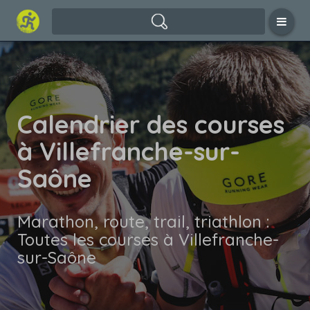
Calendrier des courses
à Villefranche-sur-
Saône
Marathon, route, trail, triathlon :
Toutes les courses à Villefranche-
sur-Saône