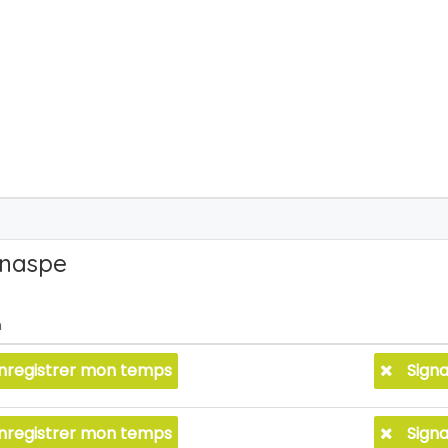
anaspe
n
nregistrer mon temps
Signa
nregistrer mon temps
Signa