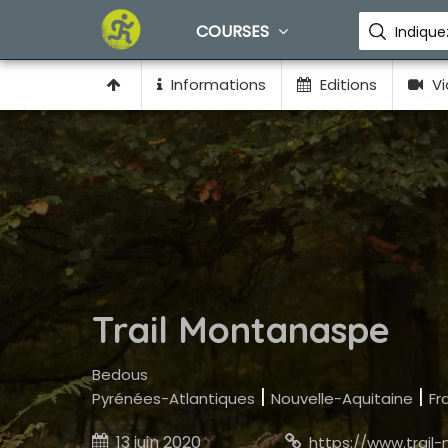
COURSES
Informations
Editions
Vi
Trail Montanaspe
Bedous
|
|
Pyrénées-Atlantiques
Nouvelle-Aquitaine
Fr
13 juin 2020

https://www.trail-montanaspe.