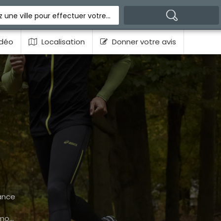
Indiquez une ville pour effectuer votre recherche
déo
Localisation
Donner votre avis
ance
com/