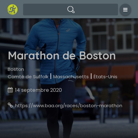
Marathon de Boston
Boston
|
|
Comté de Suffolk
Massachusetts
États-Unis
14 septembre 2020

https://www.baa.org/races/boston-marathon