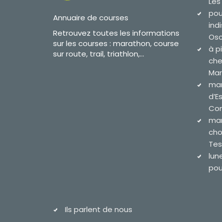
Les
pou
Annuaire de courses
ind
Retrouvez toutes les informations
Osc
sur les courses : marathon, course
à p
sur route, trail, triathlon,...
che
Mar
mar
d’E
Com
mar
cho
Tes
lun
pour
Ils parlent de nous