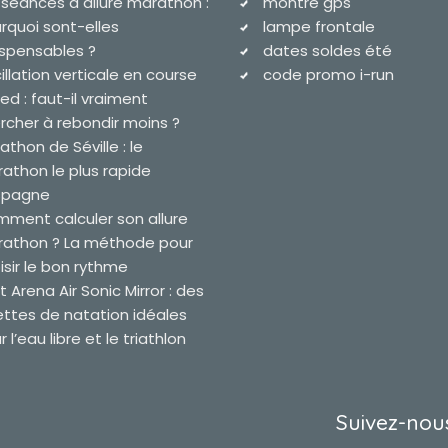
 séances à allure marathon :
montre gps
rquoi sont-elles
lampe frontale
ispensables ?
dates soldes été
illation verticale en course
code promo i-run
ied : faut-il vraiment
rcher à rebondir moins ?
athon de Séville : le
athon le plus rapide
spagne
ment calculer son allure
athon ? La méthode pour
isir le bon rythme
t Arena Air Sonic Mirror : des
ettes de natation idéales
 l’eau libre et le triathlon
Suivez-nous