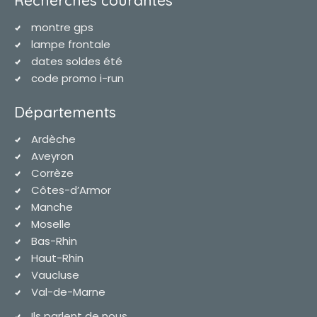
montre gps
lampe frontale
dates soldes été
code promo i-run
Départements
Ardèche
Aveyron
Corrèze
Côtes-d’Armor
Manche
Moselle
Bas-Rhin
Haut-Rhin
Vaucluse
Val-de-Marne
Ils parlent de nous