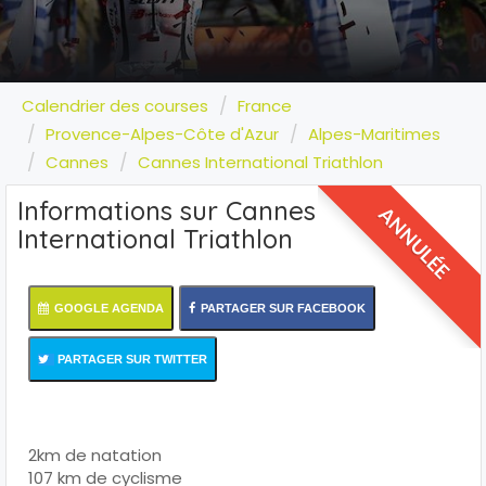
Calendrier des courses
France
Provence-Alpes-Côte d'Azur
Alpes-Maritimes
Cannes
Cannes International Triathlon
Informations sur Cannes
ANNULÉE
International Triathlon
GOOGLE AGENDA
PARTAGER SUR FACEBOOK
PARTAGER SUR TWITTER
2km de natation
107 km de cyclisme