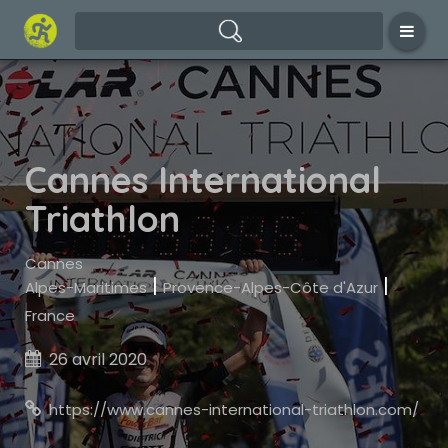
Cannes International
Triathlon
Cannes
|
|
Alpes-Maritimes
Provence-Alpes-Côte d'Azur
France
26 avril 2020

https://www.cannes-international-triathlon.com/