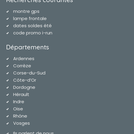
montre gps
lampe frontale
dates soldes été
code promo i-run
Départements
Ardennes
Corrèze
Corse-du-Sud
Côte-d’Or
Dordogne
Hérault
Indre
Oise
Rhône
Vosges
Ils parlent de nous