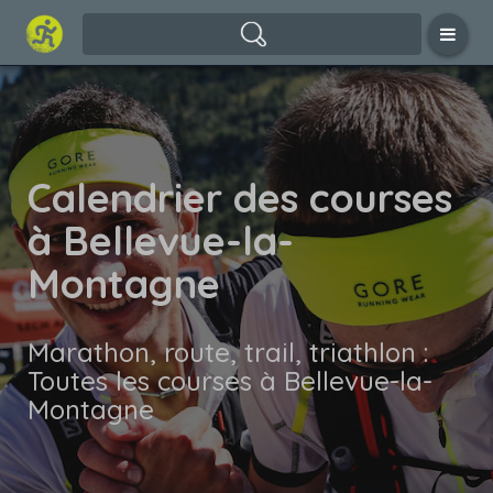
Calendrier des courses
à Bellevue-la-
Montagne
Marathon, route, trail, triathlon :
Toutes les courses à Bellevue-la-
Montagne