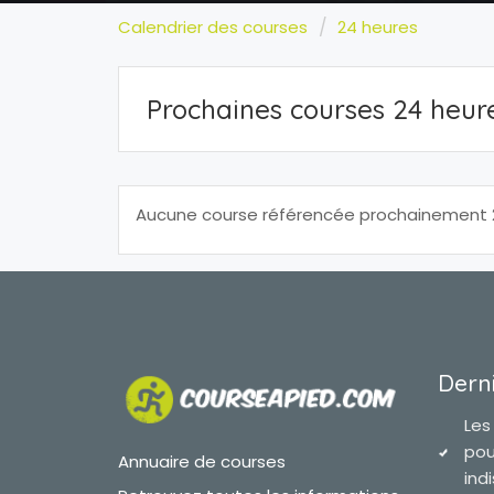
Calendrier des courses
24 heures
Prochaines courses 24 heur
Aucune course référencée prochainement 2
Derni
Les
pou
Annuaire de courses
ind