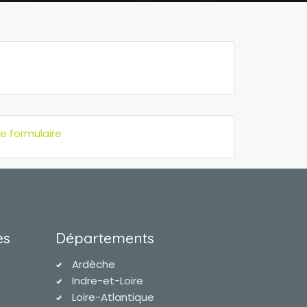
e formulaire
es
Départements
Ardèche
Indre-et-Loire
Loire-Atlantique