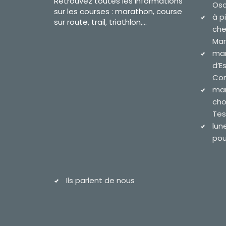
Retrouvez toutes les informations
Osc
sur les courses : marathon, course
à p
sur route, trail, triathlon,...
che
Mar
mar
d’E
Com
mar
cho
Tes
lun
pour
Ils parlent de nous