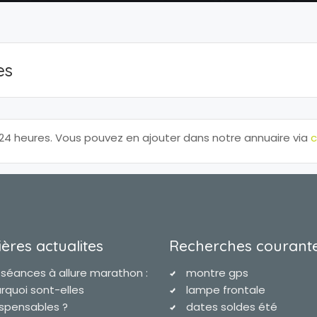
es
4 heures. Vous pouvez en ajouter dans notre annuaire via
c
ères actualites
Recherches courant
 séances à allure marathon :
montre gps
rquoi sont-elles
lampe frontale
ispensables ?
dates soldes été